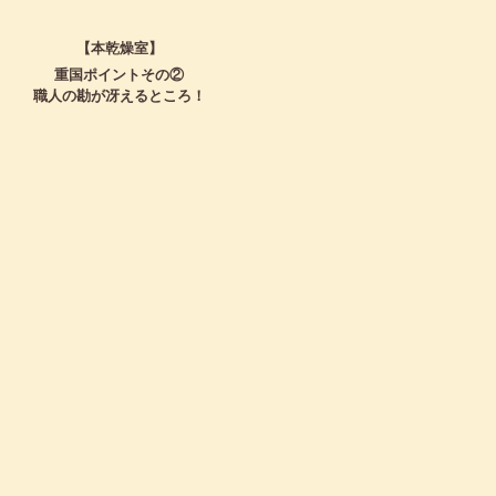
【本乾燥室】
重国ポイントその②
職人の勘が冴えるところ！