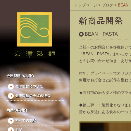
トップページ
>
ブログ
>
BEAN
BEAN PASTA
当社へのお問合せを多数頂い
「BEAN PASTA」おい
とのお問い合わせ頂き、あり
昨年、プライベートでオリジ
会津製麺のご紹介
何度かお打合せと試作を重ね
会津製麺について
★白河市の㈱カタノ様のプラ
会津製麺のそばの特徴
◆第二弾！！製品化となりました
商品のご紹介
昔から身近にある食材の一つ
すべての商品
そば