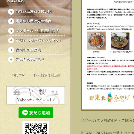
各種ご案内
当社商品お取り扱い店
複数のお届け先の場合
ダンボール・化粧箱詰合せ
新規お客様限定お試しセット
品切れのご案内
定休日のお知らせ
お問合せ
個人情報保護方針
◇◇㈱カタノ様のHP・ご購入
BEAN PASTAのご購入はこ