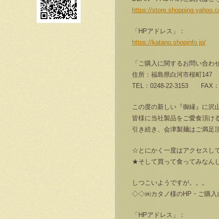
https://store.shopping.yahoo.
「HPアドレス」：
https://katano.shopinfo.jp/
「ご購入に関するお問い合わ
住所：福島県白河市桜町147
TEL：0248-22-3153 FAX：0
この度の新しい『御縁』に沢
皆様に当社製品をご愛食頂け
引き続き、会津製麺はご満足
☆とにかく一度はアクセスし
★そして買って食ってみなん
しつこいようですが。。。
◇◇㈱カタノ様のHP・ご購入
「HPアドレス」：