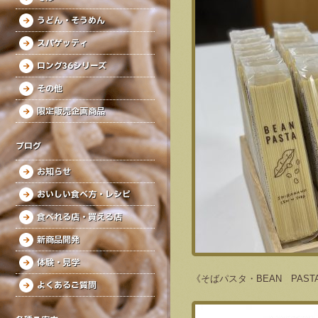
うどん・そうめん
スパゲッティ
ロング36シリーズ
その他
限定販売企画商品
ブログ
お知らせ
おいしい食べ方・レシピ
食べれる店・買える店
新商品開発
体験・見学
《そばパスタ・BEAN PAS
よくあるご質問