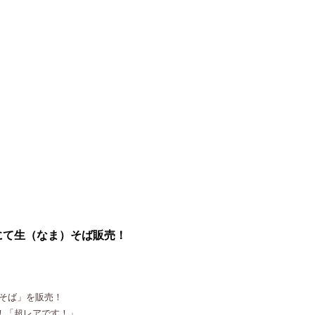
）売店にて生（なま）そば販売！
）そば」を販売！
！「超レアです！」