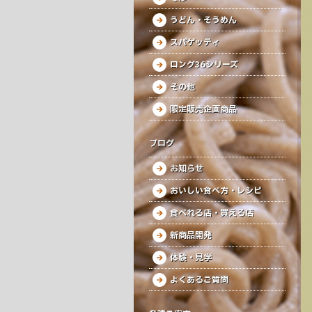
うどん・そうめん
スパゲッティ
ロング36シリーズ
その他
限定販売企画商品
ブログ
お知らせ
おいしい食べ方・レシピ
食べれる店・買える店
新商品開発
体験・見学
よくあるご質問