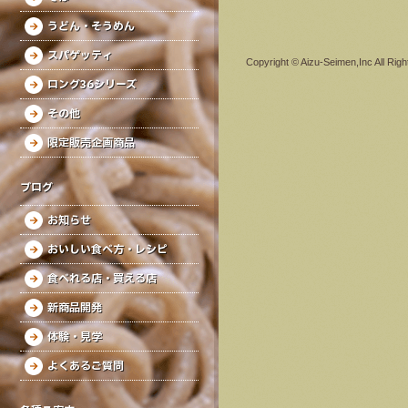
うどん・そうめん
スパゲッティ
Copyright © Aizu-Seimen,Inc All Rig
ロング36シリーズ
その他
限定販売企画商品
ブログ
お知らせ
おいしい食べ方・レシピ
食べれる店・買える店
新商品開発
体験・見学
よくあるご質問