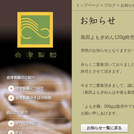
トップページ
>
ブログ
>
お知ら
島田よもぎめん120g終
突然のお知らせとなりますが
永らくご愛食頂いておりました
終売とさせて頂きます。
会津製麺のご紹介
今までご愛食頂きまして、誠
会津製麺について
（島田よもぎめんは今後も製
会津製麺のそばの特徴
「よもぎ麺」200gは販売中
商品のご紹介
お願い申しあげます。
すべての商品
そば