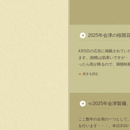
2025年会津の桜開
4月5日の広告に掲載されてい
ます。(朝晩は肌寒いですが・
ったら雨が降るので、満開時期
続きを読む
≪2025年会津製麺
ここ数年の企画の一つとして。
を行います・・・。本日3/1