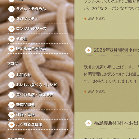
ラシが入っていたのでご紹介
が、お得なクーポンなどつい
うどん・そうめん
スパゲッティ
続きを読む
ロング36シリーズ
その他
限定販売企画商品
2025年8月特別企画
ブログ
残暑お見舞い申し上げます。
体調管理にお気をつけてお過
お知らせ
す。 お待たせいたしました！
おいしい食べ方・レシピ
続きを読む
食べれる店・買える店
新商品開発
体験・見学
福島県昭和村へお出
よくあるご質問