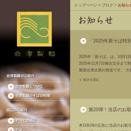
トップページ
>
ブログ
>
お知ら
「2025年新そば特
2025年「新そば」は、10
2025年11月7日御注文分まで
製造出来次第の発送です。 大
会津製麺のご紹介
続きを読む
会津製麺について
会津製麺のそばの特徴
第20弾！当店のお
商品のご紹介
すべての商品
本日8/29の広告に当店のお
そば