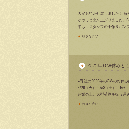
大変お待たせ致しました！ 毎
がやっと出来上がりました。5/2
年も、スタッフの手作りパン
続きを読む
2025年ＧＷ休みと
●弊社の2025年のGWのお休みは
4/29（火）、5/3（土）～5
造業の上、大型荷物を扱う運
続きを読む